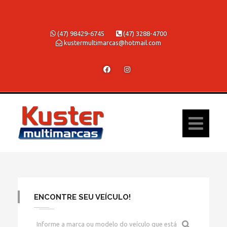
(47) 98429-6745
(47) 3288-4700
kustermultimarcas@hotmail.com
ENCONTRE SEU VEÍCULO!