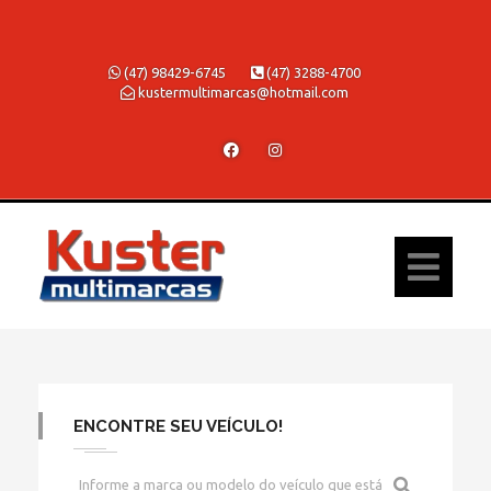
(47) 98429-6745
(47) 3288-4700
kustermultimarcas@hotmail.com
ENCONTRE SEU VEÍCULO!