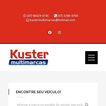
(47) 98429-6745
(47) 3288-4700
kustermultimarcas@hotmail.com
ENCONTRE SEU VEÍCULO!