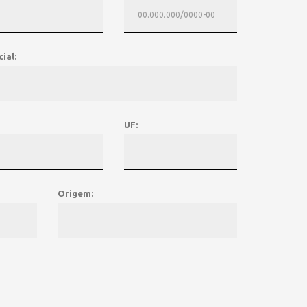
ial:
UF:
Origem: