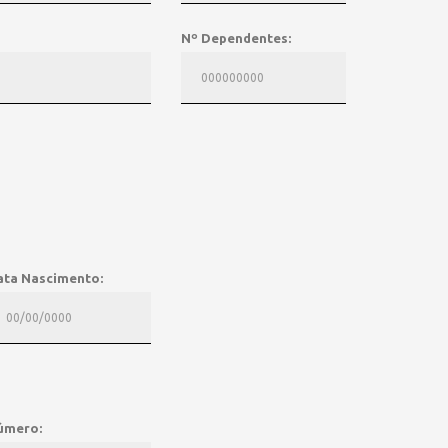
Nº Dependentes:
ata Nascimento:
úmero: