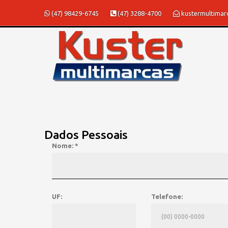
(47) 98429-6745
(47) 3288-4700
kustermultima
Dados Pessoais
Nome: *
UF:
Telefone: