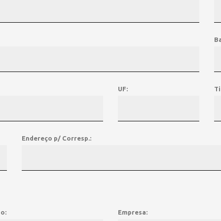
Ba
UF:
Ti
Endereço p/ Corresp.:
o:
Empresa: