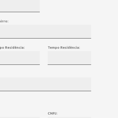
irro:
po Residência:
Tempo Residência:
CNPJ: