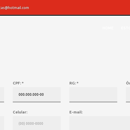
rcas@hotmail.com
HOME
EST
CPF: *
RG: *
Ó
» FICHA CADASTRAL
Celular:
E-mail: