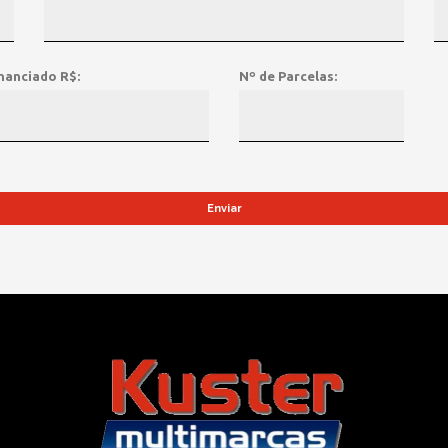
nanciado R$:
Nº de Parcelas: