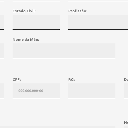
HOME
» FICHA CADASTRAL
Estado Civil:
Profissão:
Nome da Mãe:
CPF:
RG:
D
N