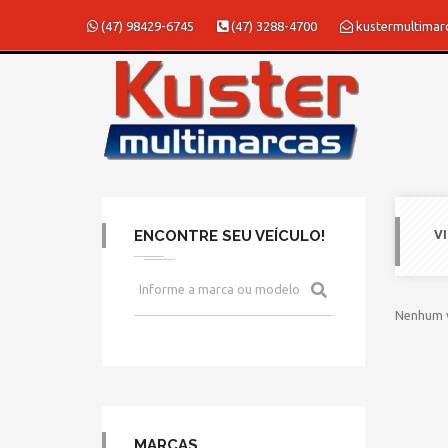
(47) 98429-6745
(47) 3288-4700
kustermultima
ENCONTRE SEU VEÍCULO!
V
Nenhum v
MARCAS