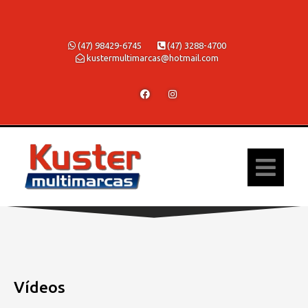
(47) 98429-6745
(47) 3288-4700
kustermultimarcas@hotmail.com
Vídeos