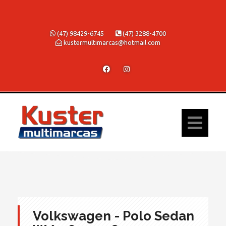
(47) 98429-6745
(47) 3288-4700
kustermultimarcas@hotmail.com
Volkswagen - Polo Sedan