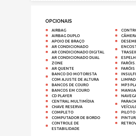
OPCIONAIS
AIRBAG
CONTRO
AIRBAG DUPLO
CÂMERA
APOIO DE BRAÇO
DESEM
AR CONDICIONADO
ENCOST
AR CONDICIONADO DIGITAL
TRASEI
AR CONDICIONADO DUAL
ESPELH
ZONE
FARÓIS
AR QUENTE
FARÓIS
BANCO DO MOTORISTA
INSULF
COM AJUSTE DE ALTURA
LIMPAD
BANCOS DE COURO
MP3 PL
BANCOS EM COURO
MANUAL
CD PLAYER
NAVEG
CENTRAL MULTIMÍDIA
PARACH
CHAVE RESERVA
VEÍCUL
COMPLETO
PILOTO
COMPUTADOR DE BORDO
PINTUR
CONTROLE DE
RETROV
ESTABILIDADE