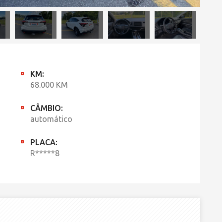
KM:
68.000 KM
CÂMBIO:
automático
PLACA:
R*****8