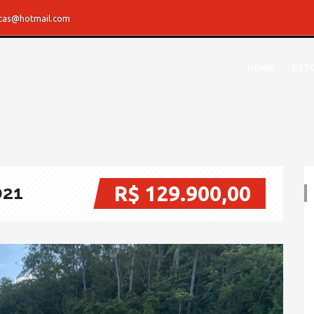
rcas@hotmail.com
HOME
EST
R$ 129.900,00
021