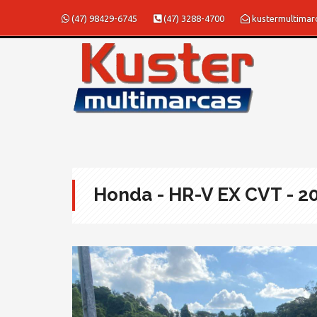
(47) 98429-6745
(47) 3288-4700
kustermultima
Honda - HR-V EX CVT - 2