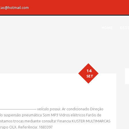
rcas@hotmail.com
HOME
EST
14
SET
» MARCA » HYUNDAI
————————— veículo possui: Ar condicionado Direção
do suspensão pneumática Som MP3 Vidros elétricos Faróis de
Aceitamos trocas mediante consulta! Financia KUSTER MULTIMARCAS
 Grupo OLX. Referência: 1683397