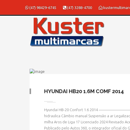
(47) 98429-6745
(47) 3288-4700
kustermultima
HYUNDAI HB20 1.6M COMF 2014
Hyundai HB-20 Confort 1.6 2014 —————————
hidraulica Câmbio manual Suspensão a ar Legaliza
milha Aros de Liga 17 Licenciado 2024 Revisado 
Publicado pelo Autos 360, o integrador oficial do